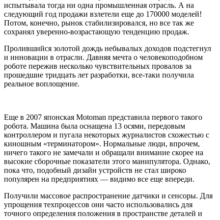
испытывала тогда ни одна промышленная отрасль. А на
следующий год продажи взлетели еще до 170000 моделей!
Потом, конечно, рынок стабилизировался, но все так же
сохранял уверенно-возрастающую тенденцию продаж.
Пролившийся золотой дождь небывалых доходов подстегнул
и инновации в отрасли. Давняя мечта о человекоподобном
роботе пережив несколько чувствительных провалов за
прошедшие тридцать лет разработки, все-таки получила
реальное воплощение.
Еще в 2007 японская Motoman представила первого такого
робота. Машина была оснащена 13 осями, передовым
контроллером и пугала некоторых журналистов схожестью с
киношным «терминатором». Нормальные люди, впрочем,
ничего такого не замечали и обращали внимание скорее на
высокие сборочные показатели этого манипулятора. Однако,
пока что, подобный дизайн устройств не стал широко
популярен на предприятиях — видимо все еще впереди.
Получили массовое распространение датчики и сенсоры. Для
упрощения техпроцессов они часто использовались для
точного определения положения в пространстве деталей и