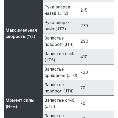
Рука вперед-
215
назад (JT2)
Рука вверх-
270
вниз (JT3)
Максимальная
скорость (°/s)
Запястье
290
поворот (JT4)
Запястье сгиб
410
(JT5)
Запястье
730
вращение (JT6)
Запястье
70
поворот (JT4)
Момент силы
Запястье сгиб
70
(N•м)
(JT5)
Запястье