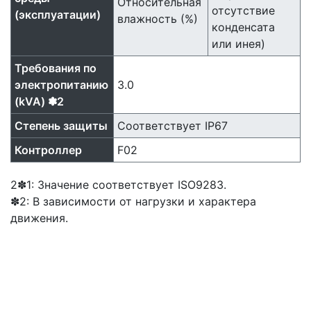
Относительная
отсутствие
(эксплуатации)
влажность (%)
конденсата
или инея)
Требования по
электропитанию
3.0
(kVA) ✽2
Степень защиты
Cоответствует IP67
Контроллер
F02
2✽1: Значение соответствует ISO9283.
✽2: В зависимости от нагрузки и характера
движения.