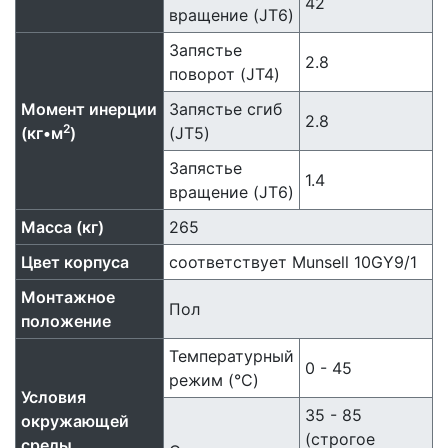
42
вращение (JT6)
Запястье
2.8
поворот (JT4)
Момент инерции
Запястье сгиб
2.8
2
(кг•м
)
(JT5)
Запястье
1.4
вращение (JT6)
Масса (кг)
265
Цвет корпуса
соответствует Munsell 10GY9/1
Монтажное
Пол
положение
Температурный
0 - 45
режим (°C)
Условия
35 - 85
окружающей
(строгое
среды