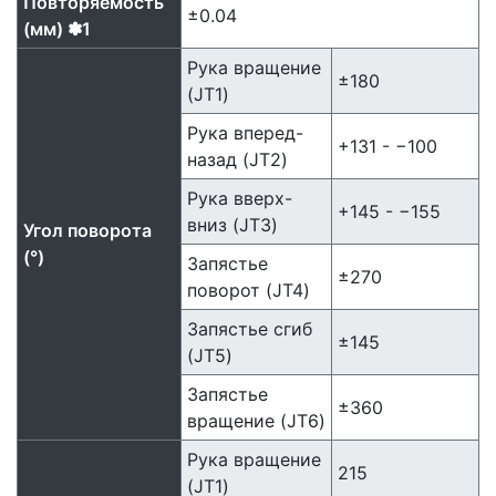
Повторяемость
±0.04
(мм) ✽1
Рука вращение
±180
(JT1)
Рука вперед-
+131 - −100
назад (JT2)
Рука вверх-
+145 - −155
вниз (JT3)
Угол поворота
(°)
Запястье
±270
поворот (JT4)
Запястье сгиб
±145
(JT5)
Запястье
±360
вращение (JT6)
Рука вращение
215
(JT1)