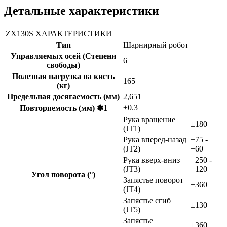
Детальные характеристики
ZX130S ХАРАКТЕРИСТИКИ
Тип
Шарнирный робот
Управляемых осей (Степени
6
свободы)
Полезная нагрузка на кисть
165
(кг)
Предельная досягаемость (мм)
2,651
±0.3
Повторяемость (мм) ✽1
Рука вращение
±180
(JT1)
Рука вперед-назад
+75 -
(JT2)
−60
Рука вверх-вниз
+250 -
(JT3)
−120
Угол поворота (°)
Запястье поворот
±360
(JT4)
Запястье сгиб
±130
(JT5)
Запястье
±360