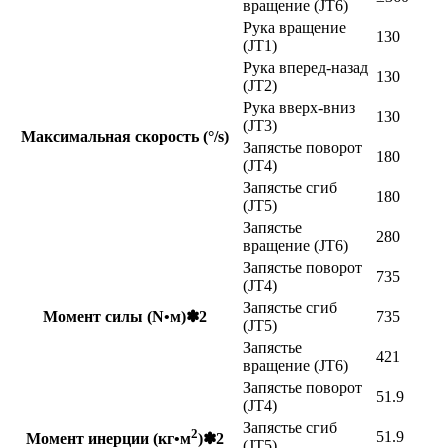
вращение (JT6)
Рука вращение
130
(JT1)
Рука вперед-назад
130
(JT2)
Рука вверх-вниз
130
(JT3)
Максимальная скорость (°/s)
Запястье поворот
180
(JT4)
Запястье сгиб
180
(JT5)
Запястье
280
вращение (JT6)
Запястье поворот
735
(JT4)
Запястье сгиб
Момент силы (N•м)✽2
735
(JT5)
Запястье
421
вращение (JT6)
Запястье поворот
51.9
(JT4)
Запястье сгиб
2
51.9
Момент инерции (кг•м
)✽2
(JT5)