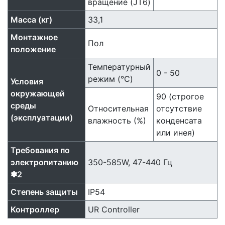
вращение (JT6)
Масса (кг)
33,1
Монтажное
Пол
положение
Температурный
0 - 50
режим (°C)
Условия
окружающей
90 (строгое
среды
Относительная
отсутствие
(эксплуатации)
влажность (%)
конденсата
или инея)
Требования по
электропитанию
350-585W, 47-440 Гц
✽2
Степень защиты
IP54
Контроллер
UR Controller