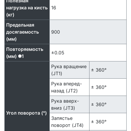
Полезная
нагрузка на кисть
16
(кг)
Предельная
досягаемость
900
(мм)
Повторяемость
±0.05
(мм) ✽1
Рука вращение
± 360°
(JT1)
Рука вперед-
± 360°
назад (JT2)
Рука вверх-
± 360°
вниз (JT3)
Угол поворота (°)
Запястье
± 360°
поворот (JT4)