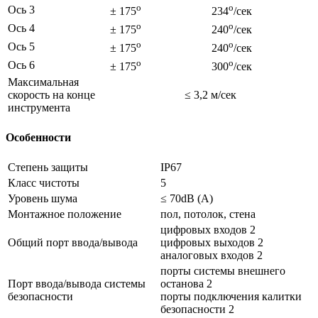
o
o
Ось 3
± 175
234
/сек
o
o
Ось 4
± 175
240
/сек
o
o
Ось 5
± 175
240
/сек
o
o
Ось 6
± 175
300
/сек
Максимальная
скорость на конце
≤ 3,2 м/сек
инструмента
Особенности
Степень защиты
IP67
Класс чистоты
5
Уровень шума
≤ 70dB (A)
Монтажное положение
пол, потолок, стена
цифровых входов 2
Общий порт ввода/вывода
цифровых выходов 2
аналоговых входов 2
порты системы внешнего
Порт ввода/вывода системы
останова 2
безопасности
порты подключения калитки
безопасности 2