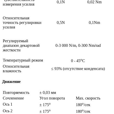
0,1N
0,02 Nm
измерения усилия
Относительная
точность регулировки
0,5N
0,1Nm
усилия
Регулируемый
диапазон декартовой
0-3 000 N/m, 0-300 Nm/rad
жесткости
o
Температурный режим
0 - 45
C
Относительная
≤ 93% (отсутствие конденсата)
влажность
Движение
Повторяемость
± 0,03 мм
Сочленение
Угол поворота
Max. скорость
o
o
Ось 1
± 175
180
/сек
o
o
Ось 2
± 175
180
/сек