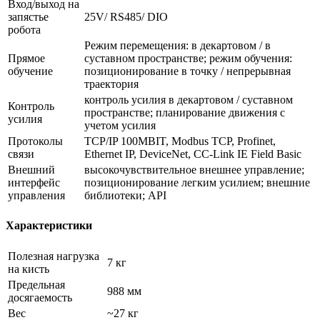
Вход/выход на
запястье
25V/ RS485/ DIO
робота
Режим перемещения: в декартовом / в
Прямое
суставном пространстве; режим обучения:
обучение
позиционирование в точку / непрерывная
траектория
контроль усилия в декартовом / суставном
Контроль
пространстве; планирование движения с
усилия
учетом усилия
Протоколы
TCP/IP 100MBIT, Modbus TCP, Profinet,
связи
Ethernet IP, DeviceNet, CC-Link IE Field Basic
Внешний
высокочувствительное внешнее управление;
интерфейс
позиционирование легким усилием; внешние
управления
библиотеки; API
Характеристики
Полезная нагрузка
7 кг
на кисть
Предельная
988 мм
досягаемость
Вес
~27 кг