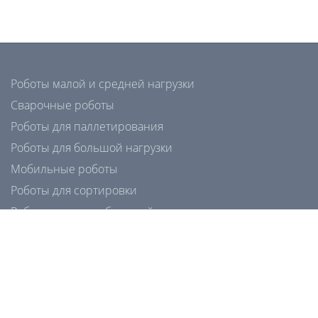
Роботы малой и средней нагрузки
Сварочные роботы
Роботы для паллетирования
Роботы для большой нагрузки
Мобильные роботы
Роботы для сортировки
Роботы для сверхбольшой нагрузки
Датчики и сенсоры
Почему внедрять роботов выгодно?
Захваты для роботов
Сварочные позиционеры