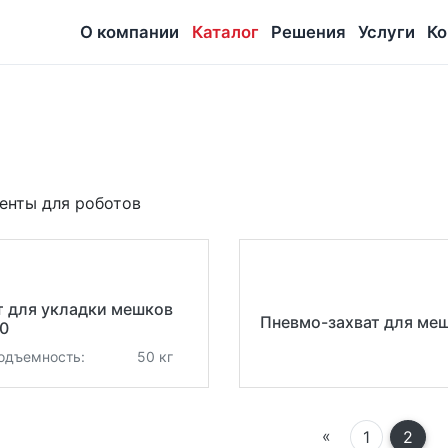
О компании
Каталог
Решения
Услуги
Ко
енты для роботов
т для укладки мешков
Пневмо-захват для ме
0
одъемность:
50 кг
Prev
«
1
2